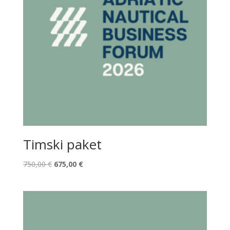
Timski paket
Izvorna
Trenutna
750,00
€
675,00
€
cijena
cijena
bila
je:
je:
675,00 €.
750,00 €.